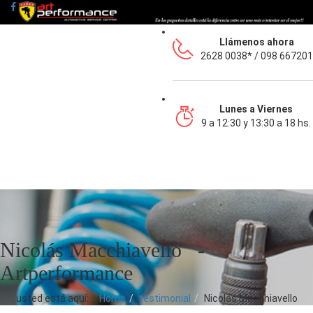
Llámenos ahora
2628 0038* / 098 667201
Lunes a Viernes
9 a 12:30 y 13:30 a 18 hs.
Nicolás Macchiavello -
Artperformance
usted está aquí:
Home
testimonial
Nicolás Macchiavello