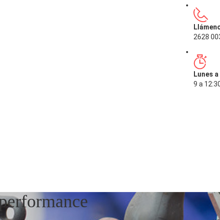
Llámeno
2628 00
Lunes a
9 a 12:30
tperformance